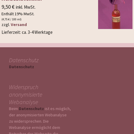
9,50
€
inkl. MwSt.
Enthält 19% MwSt.
(
4,75
€
/ 100 ml)
zzgl.
Versand
Lieferzeit: ca. 3-4 Werktage
Datenschutz
Datenschutz
Widerspruch
anonymisierte
Webanalyse
Beim
Datenschutz
ist es möglich,
der anonymisierten Webanalyse
zu widersprechen. Die
Webanalyse ermöglicht dem
Betreiber der Webseite die