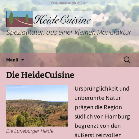
Spezialitäten aus einer kleinen Manufaktur
Zum
Suchen
Menü
Inhalt
nach:
springen
Die HeideCuisine
Ursprünglichkeit und
unberührte Natur
prägen die Region
südlich von Hamburg
begrenzt von den
Die Lüneburger Heide
äußerst reizvollen