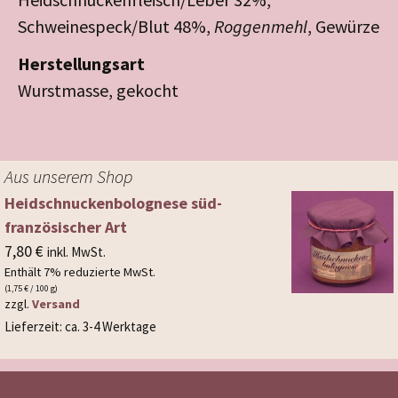
Schweinespeck/Blut 48%,
Roggenmehl
, Gewürze
Herstellungsart
Wurstmasse, gekocht
Aus unserem Shop
Heidschnucken­bolognese süd­
französischer Art
7,80
€
inkl. MwSt.
Enthält 7% reduzierte MwSt.
(
1,75
€
/ 100 g)
zzgl.
Versand
Lieferzeit: ca. 3-4 Werktage