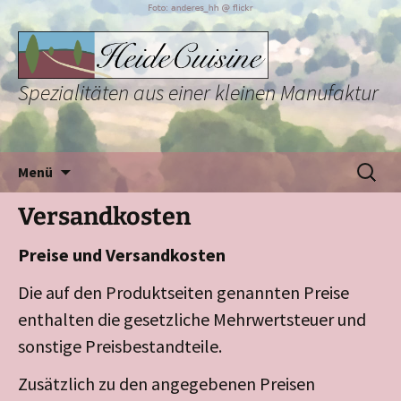
Spezialitäten aus einer kleinen Manufaktur
Zum
Suchen
Menü
Inhalt
nach:
springen
Versandkosten
Preise und Versandkosten
Die auf den Produktseiten genannten Preise
enthalten die gesetzliche Mehrwertsteuer und
sonstige Preisbestandteile.
Zusätzlich zu den angegebenen Preisen