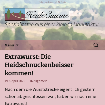
Spezialitäten aus einer kleinen Manufaktur
Zum
Suchen
Menü
Inhalt
nach:
springen
Extrawurst: Die
Heidschnuckenbeisser
kommen!
2. April 2020
Allgemein
Nach dem die Wurststrecke eigentlich gestern
schon abgeschlossen war, haben wir noch eine
Extrawurst!