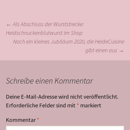
Beitragsnavigation
←
Als Abschluss der Wurststrecke:
Heidschnuckenblutwurst im Shop
Noch ein kleines Jubiläum 2020, die HeideCuisine
gibt einen aus
→
Schreibe einen Kommentar
Deine E-Mail-Adresse wird nicht veröffentlicht.
Erforderliche Felder sind mit
*
markiert
Kommentar
*